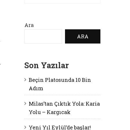
Ara
ARA
a
ı
Son Yazılar
Beçin Platosunda 10 Bin
Adım
Milas’tan Çıktık Yola: Karia
Yolu – Kargıcak
Yeni Yıl Eylül’de başlar!