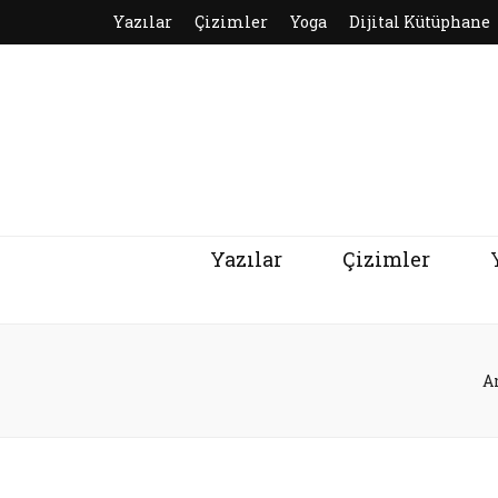
Yazılar
Çizimler
Yoga
Dijital Kütüphane
Yazılar
Çizimler
A