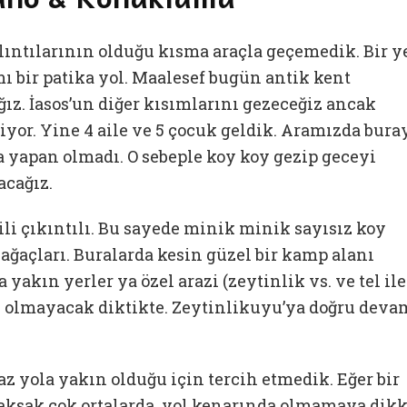
lıntılarının olduğu kısma araçla geçemedik. Bir y
ı bir patika yol. Maalesef bugün antik kent
ız. İasos’un diğer kısımlarını gezeceğiz ancak
yor. Yine 4 aile ve 5 çocuk geldik. Aramızda bura
a yapan olmadı. O sebeple koy koy gezip geceyi
acağız.
ili çıkıntılı. Bu sayede minik minik sayısız koy
ağaçları. Buralarda kesin güzel bir kamp alanı
akın yerler ya özel arazi (zeytinlik vs. ve tel ile
olmayacak diktikte. Zeytinlikuyu’ya doğru deva
az yola yakın olduğu için tercih etmedik. Eğer bir
aksak çok ortalarda, yol kenarında olmamaya dikk