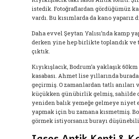
istedik. Fotoğraflardan gördüğümüz kad
vardı. Bu kısımlarda da kano yaparız 
Daha evvel Şeytan Yalısı’nda kamp yapt
derken yine hep birlikte toplandık ve 
çıktık.
Kıyıkışlacık, Bodrum’a yaklaşık 60km 
kasabası. Ahmet lise yıllarında burada 
geçirmiş. O zamanlardan tatlı anıları v
küçükken günübirlik gelmiş, sahilde d
yeniden balık yemeğe gelmeye niyet e
yapmak için bu zamana kısmetmiş. Bod
görmek istiyorsanız burayı düşünebili
Iasos Antik Kenti & 