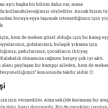
n ayrı başka bir bölüm daha var, masa
 da kullanabileceğimizi söylediler. Ancak bizim t
ından buraya eşya taşımak istemediğimiz için yi
k.
için, hem de mekan güzel olduğu için bu kamp eş
eşyalarımız, gıdalarımız, bulaşık yıkama için
eliğimiz, çadırlarımız, çocukların ihtiyaç
… Kalabalık olmamıza rağmen herşey çok iyi aktı.
 alanı paylaşan bir kampçı aileden, hem de meka
fesyonelliğimiz” konusunda takdir aldık 🙂
şi
ıza izin vermediler. Ama sahilde kocaman bir ate
erle dolu, hazır duruyordu. Biz de çocukları uyutup