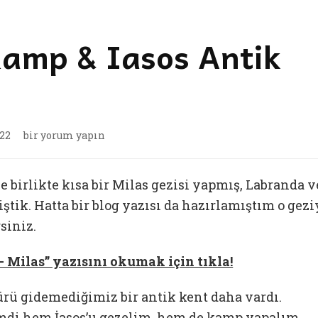
 Kamp & Iasos Antik
Kıyıkışlacık’ta
022
bir yorum yapın
Kamp
&
Iasos
e birlikte kısa bir Milas gezisi yapmış, Labranda v
Antik
tik. Hatta bir blog yazısı da hazırlamıştım o gezi
Kenti
siniz.
için
 Milas” yazısını okumak için tıkla!
rü gidemediğimiz bir antik kent daha vardı.
Şimdi hem İasos’u gezelim, hem de kamp yapalım