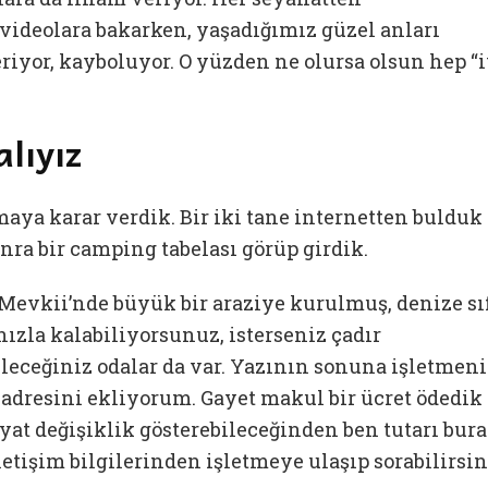
videolara bakarken, yaşadığımız güzel anları
riyor, kayboluyor. O yüzden ne olursa olsun hep “i
lıyız
aya karar verdik. Bir iki tane internetten bulduk
onra bir camping tabelası görüp girdik.
evkii’nde büyük bir araziye kurulmuş, denize sı
nızla kalabiliyorsunuz, isterseniz çadır
ileceğiniz odalar da var. Yazının sonuna işletmen
 adresini ekliyorum. Gayet makul bir ücret ödedik
yat değişiklik gösterebileceğinden ben tutarı bur
tişim bilgilerinden işletmeye ulaşıp sorabilirsin