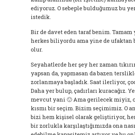
ediyoruz. O sebeple bulduğumuz bu yer
istedik.
Bir de davet eden taraf benim. Tamam
herkes biliyordu ama yine de ufaktan
olur.
Seyahatlerde her şey her zaman tıkırı
yapsan da, yapmasan da bazen terslik
zorlanmaya başladık. Saat ilerliyor, ço
Daha yer bulup, çadırları kuracağız. Y
mevcut yani 🙂 Ama gerilecek miyiz, 
kısmı bir seçim. Bizim seçimimiz. O 
bizi hem kişisel olarak geliştiriyor, h
bir zorlukla karşılaştığımızda ona nas
edebilme kapasitemiz artıyor ve bu on