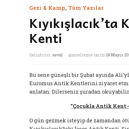
Gezi & Kamp
,
Tüm Yazılar
Kıyıkışlacık’ta
Kenti
Geliştirici:
seval
güncelleme tarihi
18 Mayıs 2
Bu sene güneşli bir Şubat ayında Ali’yl
Euromus Antik Kentlerini ziyaret etmiş
anlatan. Dilerseniz şuradan okuyabilir
“Çocukla Antik Kent –
O gün gezmek isteyip de zamandan ötü
Kıyıkışlacık’taki İasos Antik Kenti. 