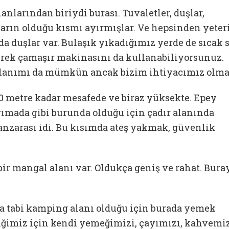
larından biriydi burası. Tuvaletler, duşlar,
ların olduğu kısmı ayırmışlar. Ve hepsinden yeter
a duşlar var. Bulaşık yıkadığımız yerde de sıcak 
yerek çamaşır makinasını da kullanabiliyorsunuz.
llanımı da mümkün ancak bizim ihtiyacımız olma
0 metre kadar mesafede ve biraz yüksekte. Epey
yarımada gibi burunda olduğu için çadır alanında
nzarası idi. Bu kısımda ateş yakmak, güvenlik
r mangal alanı var. Oldukça geniş ve rahat. Bura
ma tabi kamping alanı olduğu için burada yemek
ldiğimiz için kendi yemeğimizi, çayımızı, kahvemi