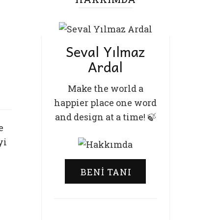
Seval Yılmaz
Ardal
Make the world a
happier place one word
and design at a time! 🍃
e
yi
BENI TANI