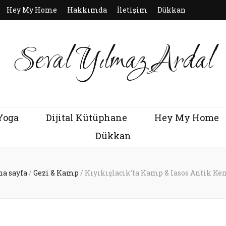
Hey My Home
Hakkımda
İletişim
Dükkan
Seval Yılmaz Ardal
Yoga
Dijital Kütüphane
Hey My Home
Dükkan
na sayfa
/
Gezi & Kamp
/
Kıyıkışlacık’ta Kamp & Iasos Antik Ken