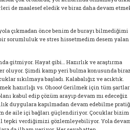
leri de maalesef eledik ve biraz daha devam etme
 yola çıkmadan önce benim de burayı bilmediğimi
 bir sorumluluk ve stres hissetmedim desem yalan
nda gitmiyor. Hayat gibi… Hazırlık ve araştırma
ler oluyor. Şimdi kamp yeri bulma konusunda bira
cuklar sıkılmaya başladı. Kalabalığız ve acıktık.
emek hazırlığı vs. Ohooo! Gerilmek için tüm şartlar
olanı kabul edip çözüm arayıp devam mı edeceğiz
anlık duygulara kapılmadan devam edebilme pratiğ
em de aile içi bağları güçlendiriyor. Çocuklar bizim
ıl tepki verdiğimizi gözlemleyebiliyor. Yola deva
lara da ilham veriyor. Her seyahatten