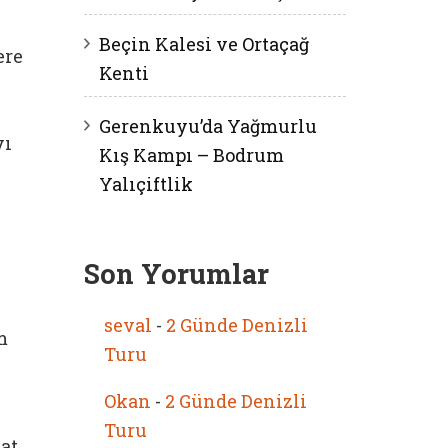
Beçin Kalesi ve Ortaçağ
ere
Kenti
Gerenkuyu’da Yağmurlu
yı
Kış Kampı – Bodrum
Yalıçiftlik
Son Yorumlar
seval
-
2 Günde Denizli
m
Turu
Okan
-
2 Günde Denizli
Turu
at