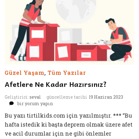
Güzel Yaşam
,
Tüm Yazılar
Afetlere Ne Kadar Hazırsınız?
Geliştirici:
seval
güncelleme tarihi
19 Haziran 2023
Afetlere
bir yorum yapın
Ne
Bu yazı tirtilkids.com için yazılmıştır. *** “Bu
Kadar
Hazırsınız?
hafta istedik ki başta deprem olmak üzere afet
için
ve acil durumlar için ne gibi önlemler