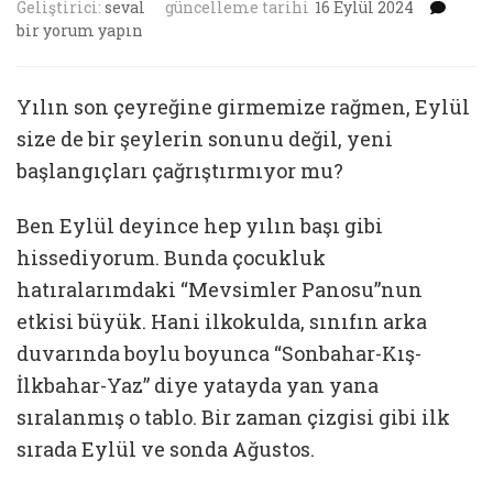
Yeni
Geliştirici:
seval
güncelleme tarihi
16 Eylül 2024
Yıl
bir yorum yapın
Eylü
başla
için
Yılın son çeyreğine girmemize rağmen, Eylül
size de bir şeylerin sonunu değil, yeni
başlangıçları çağrıştırmıyor mu?
Ben Eylül deyince hep yılın başı gibi
hissediyorum. Bunda çocukluk
hatıralarımdaki “Mevsimler Panosu”nun
etkisi büyük. Hani ilkokulda, sınıfın arka
duvarında boylu boyunca “Sonbahar-Kış-
İlkbahar-Yaz” diye yatayda yan yana
sıralanmış o tablo. Bir zaman çizgisi gibi ilk
sırada Eylül ve sonda Ağustos.