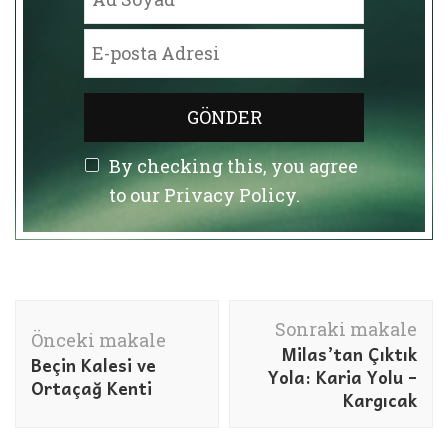
By checking this, you agree
to our Privacy Policy.
Yazı
Sonraki makale
dolaşımı
Önceki makale
Milas’tan Çıktık
Beçin Kalesi ve
Yola: Karia Yolu –
Ortaçağ Kenti
Kargıcak