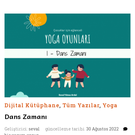
Dijital Kütüphane
,
Tüm Yazılar
,
Yoga
Dans Zamanı
D
Geliştirici:
seval
güncelleme tarihi
30 Ağustos 2022
Z