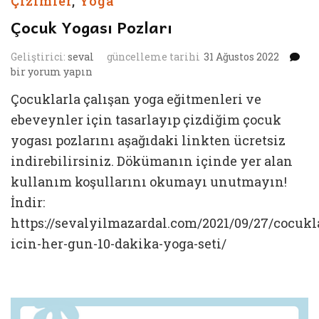
Çizimler
,
Yoga
Çocuk Yogası Pozları
Ço
Geliştirici:
seval
güncelleme tarihi
31 Ağustos 2022
Yo
bir yorum yapın
Po
Çocuklarla çalışan yoga eğitmenleri ve
iç
ebeveynler için tasarlayıp çizdiğim çocuk
yogası pozlarını aşağıdaki linkten ücretsiz
indirebilirsiniz. Dökümanın içinde yer alan
kullanım koşullarını okumayı unutmayın!
İndir:
https://sevalyilmazardal.com/2021/09/27/cocukl
icin-her-gun-10-dakika-yoga-seti/