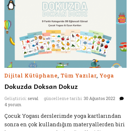
Dijital Kütüphane
,
Tüm Yazılar
,
Yoga
Dokuzda Doksan Dokuz
D
Geliştirici:
seval
güncelleme tarihi
30 Ağustos 2022
D
4 yorum
D
Çocuk Yogası derslerimde yoga kartlarından
iç
sonra en çok kullandığım materyallerden biri