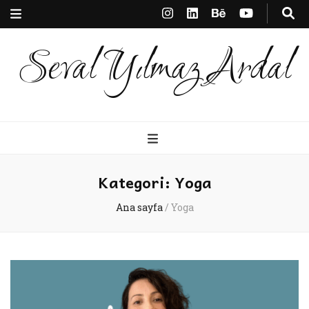
Seval Yılmaz Ardal
Kategori:
Yoga
Ana sayfa
/
Yoga