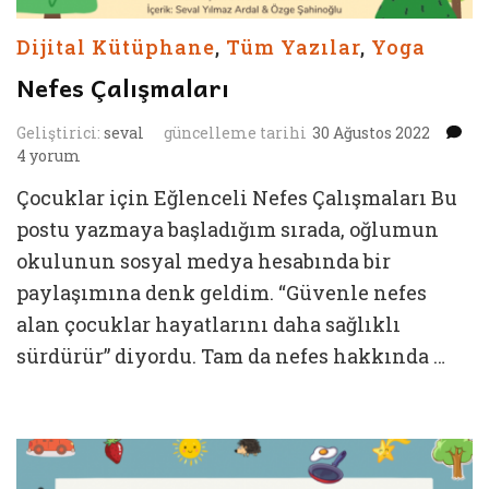
Dijital Kütüphane
,
Tüm Yazılar
,
Yoga
Nefes Çalışmaları
Ne
Geliştirici:
seval
güncelleme tarihi
30 Ağustos 2022
Ça
4 yorum
iç
Çocuklar için Eğlenceli Nefes Çalışmaları Bu
postu yazmaya başladığım sırada, oğlumun
okulunun sosyal medya hesabında bir
paylaşımına denk geldim. “Güvenle nefes
alan çocuklar hayatlarını daha sağlıklı
sürdürür” diyordu. Tam da nefes hakkında …