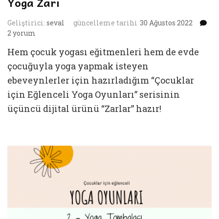
Yoga Zarı
Yo
Geliştirici:
seval
güncelleme tarihi
30 Ağustos 2022
Za
2 yorum
iç
Hem çocuk yogası eğitmenleri hem de evde
çocuğuyla yoga yapmak isteyen
ebeveynlerler için hazırladığım “Çocuklar
için Eğlenceli Yoga Oyunları” serisinin
üçüncü dijital ürünü “Zarlar” hazır!