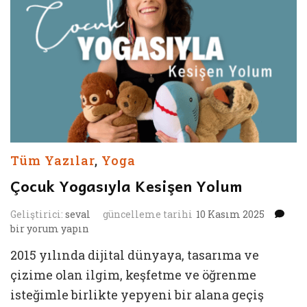
Tüm Yazılar
,
Yoga
Çocuk Yogasıyla Kesişen Yolum
Ço
Geliştirici:
seval
güncelleme tarihi
10 Kasım 2025
Yog
bir yorum yapın
Kes
2015 yılında dijital dünyaya, tasarıma ve
Yo
içi
çizime olan ilgim, keşfetme ve öğrenme
isteğimle birlikte yepyeni bir alana geçiş