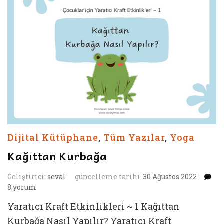
Dijital Kütüphane
,
Tüm Yazılar
,
Yoga
Kağıttan Kurbağa
Ka
Geliştirici:
seval
güncelleme tarihi
30 Ağustos 2022
Ku
8 yorum
iç
Yaratıcı Kraft Etkinlikleri ~ 1 Kağıttan
Kurbağa Nasıl Yapılır? Yaratıcı Kraft