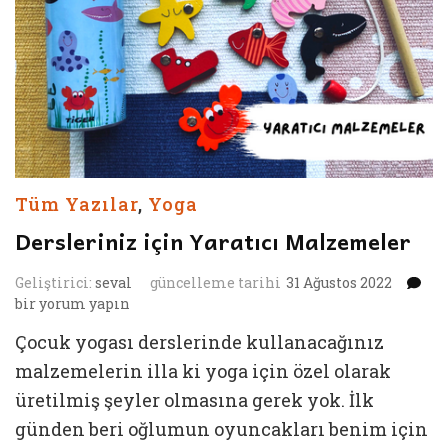
Tüm Yazılar
,
Yoga
Dersleriniz için Yaratıcı Malzemeler
De
Geliştirici:
seval
güncelleme tarihi
31 Ağustos 2022
iç
bir yorum yapın
Ya
Çocuk yogası derslerinde kullanacağınız
Ma
iç
malzemelerin illa ki yoga için özel olarak
üretilmiş şeyler olmasına gerek yok. İlk
günden beri oğlumun oyuncakları benim için