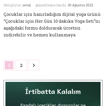
Geliştirici:
seval
güncelleme tarihi
30 Ağustos 2022
Çocuklar için hazırladığım dijital yoga ürünü
“Çocuklar için Her Gün 10 dakika Yoga Seti”ni
aşağıdaki formu doldurarak ücretsiz
indirebilir ve hemen kullanmaya
Yazı
Sayfa
Sayfa
1
2
sayfalaması
İrtibatta Kalalım
Faydalı içerikler, duyurular ve