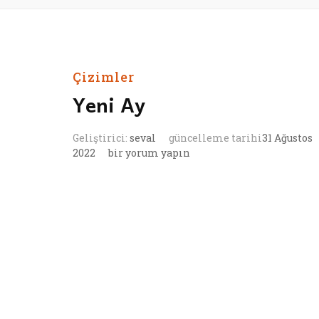
Çizimler
Yeni Ay
Geliştirici:
seval
güncelleme tarihi
31 Ağustos
Yeni
2022
bir yorum yapın
Ay
için
İrtibatta Kalalım