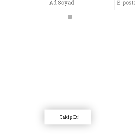
diyelerden
By checking this, you 
sta adresini
Takip Et!