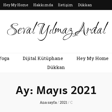
Hey My Home
Hakkımda
İletişim
Dükkan
Seval Yılmaz Ardal
Yoga
Dijital Kütüphane
Hey My Home
Dükkan
Ay:
Mayıs 2021
Ana sayfa
/
2021
/
C