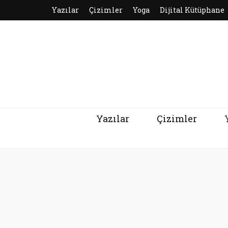
Yazılar
Çizimler
Yoga
Dijital Kütüphane
Yazılar
Çizimler