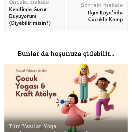
Önceki makale
dolaşımı
Sonraki makale
Kendimle Gurur
Ilgın Koyu’nda
Duyuyorum
Çocukla Kamp
(Diyebilir misin?)
Bunlar da hoşunuza gidebilir...
Tüm Yazılar
,
Yoga