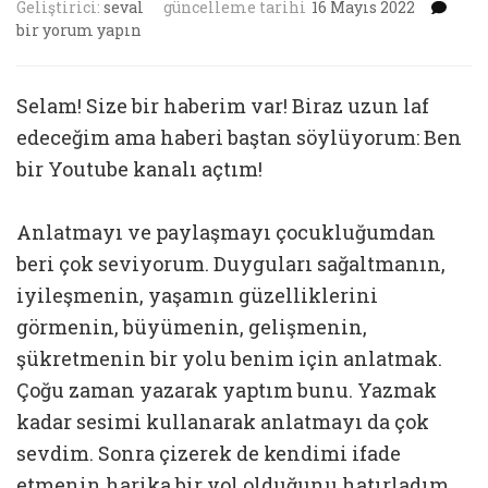
Ben
Geliştirici:
seval
güncelleme tarihi
16 Mayıs 2022
bir
bir yorum yapın
You
Kan
Açt
Selam! Size bir haberim var! Biraz uzun laf
için
edeceğim ama haberi baştan söylüyorum: Ben
bir Youtube kanalı açtım!
Anlatmayı ve paylaşmayı çocukluğumdan
beri çok seviyorum. Duyguları sağaltmanın,
iyileşmenin, yaşamın güzelliklerini
görmenin, büyümenin, gelişmenin,
şükretmenin bir yolu benim için anlatmak.
Çoğu zaman yazarak yaptım bunu. Yazmak
kadar sesimi kullanarak anlatmayı da çok
sevdim. Sonra çizerek de kendimi ifade
etmenin harika bir yol olduğunu hatırladım.