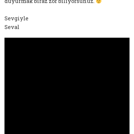
duyurmak biraz zor biliyorsunuz.
Sevgiyle
Seval