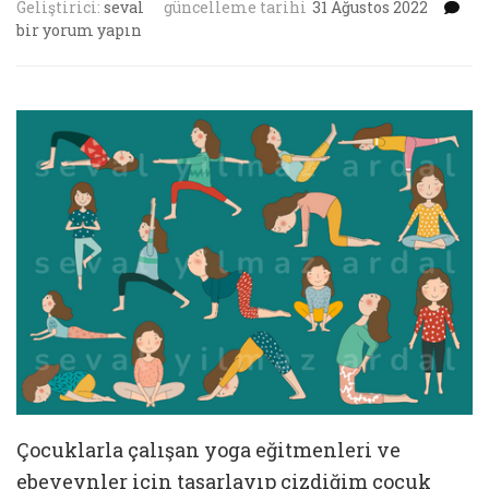
Ço
Geliştirici:
seval
güncelleme tarihi
31 Ağustos 2022
Yo
bir yorum yapın
Po
iç
Çocuklarla çalışan yoga eğitmenleri ve
ebeveynler için tasarlayıp çizdiğim çocuk