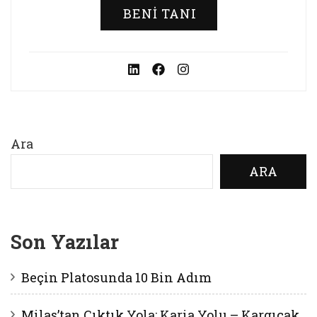
BENI TANI
Ara
ARA
Son Yazılar
Beçin Platosunda 10 Bin Adım
Milas’tan Çıktık Yola: Karia Yolu – Kargıcak